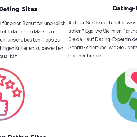
Dating-
Dating-Sites
Auf der Suche nach Liebe, wiss
n für einen Benutzer unendlich
sollen? Egal wo Sie Ihren Partn
teht darin, den Markt zu
Sie da – auf Dating-Expertin.de
 um unsere besten Tipps zu
Schritt-Anleitung, wie Sie über
htigen Kriterien zu bewerten,
Partner finden
lqualität