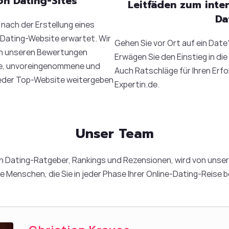
n Dating-Sites
Leitfäden zum inte
Da
 nach der Erstellung eines
 Dating-Website erwartet. Wir
Gehen Sie vor Ort auf ein Date
 in unseren Bewertungen
Erwägen Sie den Einstieg in di
rte, unvoreingenommene und
Auch Ratschläge für Ihren Erfol
eder Top-Website weitergeben
Expertin.de.
Unser Team
ich Dating-Ratgeber, Rankings und Rezensionen, wird von unse
ie Menschen, die Sie in jeder Phase Ihrer Online-Dating-Reise b