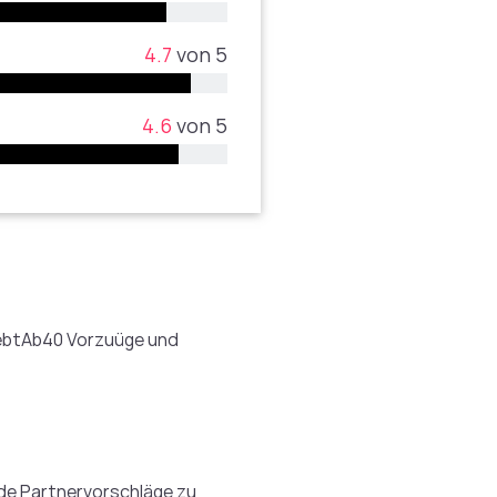
4.7
von 5
4.6
von 5
liebtAb40 Vorzuüge und
nde Partnervorschläge zu