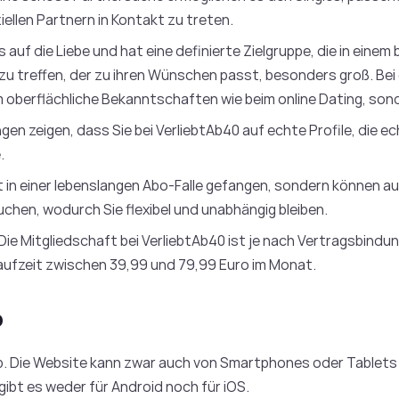
llen Partnern in Kontakt zu treten.
s auf die Liebe und hat eine definierte Zielgruppe, die in eine
 zu treffen, der zu ihren Wünschen passt, besonders groß. Bei
m oberflächliche Bekanntschaften wie beim online Dating, son
en zeigen, dass Sie bei VerliebtAb40 auf echte Profile, die 
.
ht in einer lebenslangen Abo-Falle gefangen, sondern können a
chen, wodurch Sie flexibel und unabhängig bleiben.
 Die Mitgliedschaft bei VerliebtAb40 ist je nach Vertragsbindu
Laufzeit zwischen 39,99 und 79,99 Euro im Monat.
0
pp. Die Website kann zwar auch von Smartphones oder Tablets
gibt es weder für Android noch für iOS.