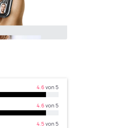
4.6
von 5
4.6
von 5
4.5
von 5