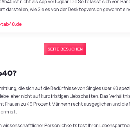
tAb40 ist nicht als App verfügbar. Die Seite lässt sich von H
ert darstellen, wie Sie es von der Desktopversion gewohnt sin
btab40.de
SEITE BESUCHEN
Ab40?
mittlung, die sich auf die Bedürfnisse von Singles über 40 spez
 Liebe, eher nicht auf kurzfristigen Liebschaften. Das Verhäl
zent Frauen zu 49 Prozent Männern recht ausgeglichen und die 
form ist.
ein wissenschaftlicher Persönlichkeitstest Ihren Lebenspartner