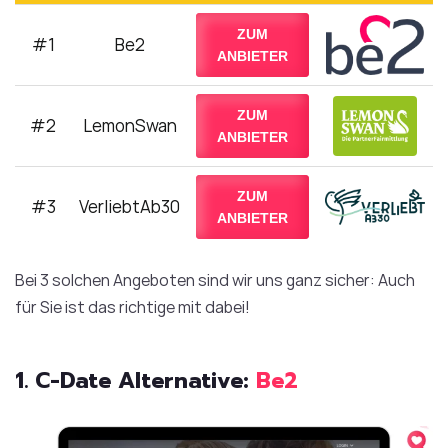
ZUM
#1
Be2
ANBIETER
ZUM
#2
LemonSwan
ANBIETER
ZUM
#3
VerliebtAb30
ANBIETER
Bei 3 solchen Angeboten sind wir uns ganz sicher: Auch
für Sie ist das richtige mit dabei!
1. C-Date Alternative:
Be2