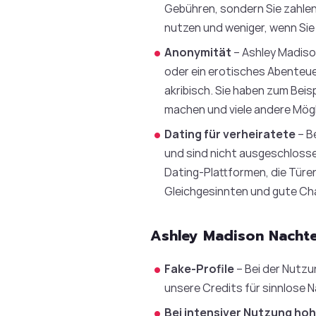
Gebühren, sondern Sie zahlen
nutzen und weniger, wenn Sie
Anonymität
– Ashley Madiso
oder ein erotisches Abenteue
akribisch. Sie haben zum Beisp
machen und viele andere Mögli
Dating für verheiratete
– B
und sind nicht ausgeschlossen
Dating-Plattformen, die Türe
Gleichgesinnten und gute Ch
Ashley Madison Nachtei
Fake-Profile
– Bei der Nutzu
unsere Credits für sinnlose 
Bei intensiver Nutzung ho