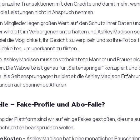
 einzelne Transaktionen mit den Credits und damit mehr, wenn
 die Leistungen nicht in Anspruch nehmen.
n Mitglieder legen großen Wert auf den Schutz ihrer Daten und
r wird oft im Verborgenen unterhalten und Ashley Madison s
iel die Möglichkeit, Ihr Gesicht zu verpixeln und so Ihre Fotos
chkeiten, um unerkannt zu flirten.
ei Ashley Madison müssen verheiratete Männer und Frauen nicht
. Die Webseite ist genau für „Seitenspringer“ konzipiert und 
n. Als Seitensprungagentur bietet die Ashley Madison Erfahru
ancen auf spannende Affären.
le – Fake-Profile und Abo-Falle?
ng der Plattform sind wir auf einige Fakes gestoßen, die uns 
Nachrichten beanspruchen wollen.
he Kosten
– Ashley Madison hat keine monatlichen Pauschalpr