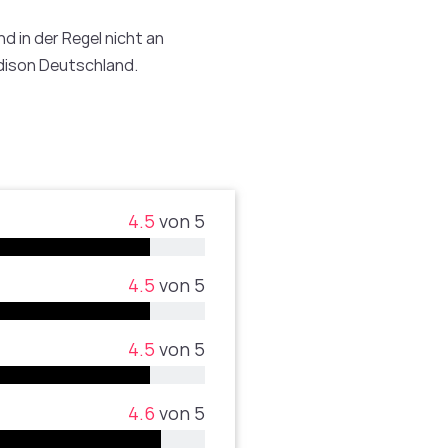
d in der Regel nicht an
adison Deutschland.
4.5
von 5
4.5
von 5
4.5
von 5
4.6
von 5