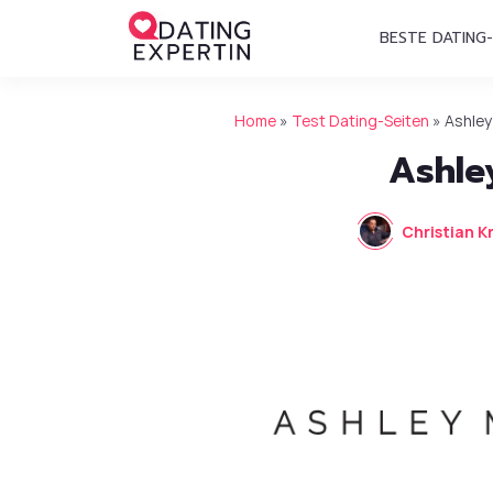
BESTE DATING-
Home
»
Test Dating-Seiten
»
Ashle
Ashle
Christian K